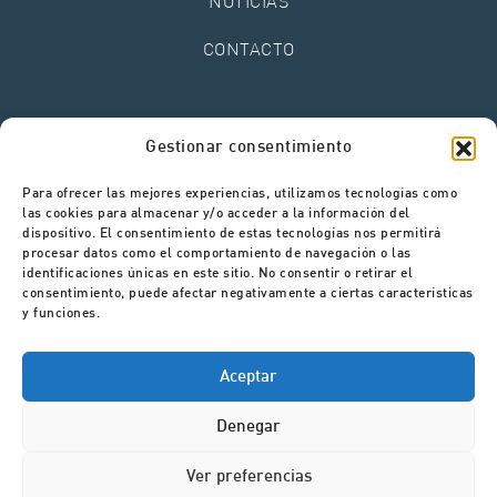
NOTÍCIAS
CONTACTO
Aviso Legal
Gestionar consentimiento
Política de Privacidade
Política de Cookies
Para ofrecer las mejores experiencias, utilizamos tecnologías como
Canal de Denúncias
las cookies para almacenar y/o acceder a la información del
dispositivo. El consentimiento de estas tecnologías nos permitirá
procesar datos como el comportamiento de navegación o las
identificaciones únicas en este sitio. No consentir o retirar el
consentimiento, puede afectar negativamente a ciertas características
y funciones.
Aceptar
Denegar
Ver preferencias