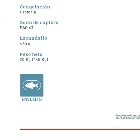
Congelación
Factoría
Zona de captura
FAO 47
Escandallo
<
50 g
Peso neto
20 Kg (4×5 Kg)