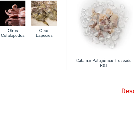
Otros
Otras
Cefalópodos
Especies
Calamar Patagónico Troceado
R&T
Des