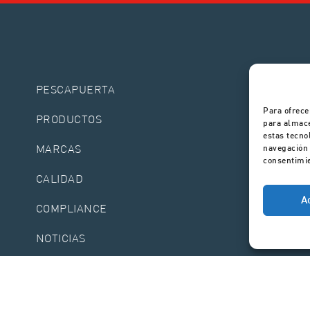
PESCAPUERTA
Para ofrece
PRODUCTOS
para almace
estas tecno
MARCAS
navegación o
consentimie
CALIDAD
A
COMPLIANCE
NOTICIAS
CONTACTO