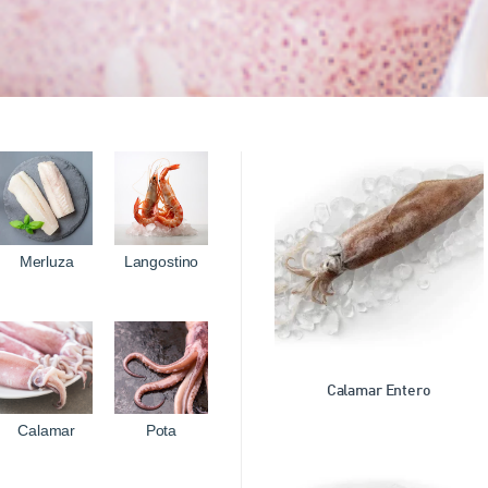
Merluza
Langostino
Calamar Entero
Calamar
Pota