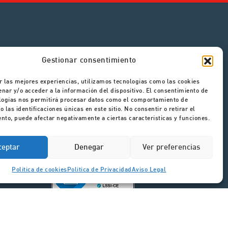
Gestionar consentimiento
Aviso Legal
Política de Privacidad
r las mejores experiencias, utilizamos tecnologías como las cookies
Política de Cookies
nar y/o acceder a la información del dispositivo. El consentimiento de
Canal de Denuncias
logías nos permitirá procesar datos como el comportamiento de
 las identificaciones únicas en este sitio. No consentir o retirar el
nto, puede afectar negativamente a ciertas características y funciones.
ceptar
Denegar
Ver preferencias
Política de cookies
Política de Privacidad
Aviso Legal