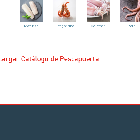
Merluza
Langostino
Calamar
Pota
cargar Catálogo de Pescapuerta