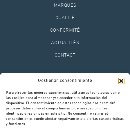
MARQUES
QUALITÉ
CONFORMITÉ
ACTUALITÉS
CONTACT
Mentions légales
Gestionar consentimiento
Politique de confidentialité
Politique de cookies
Para ofrecer las mejores experiencias, utilizamos tecnologías como
Canal de signalements
las cookies para almacenar y/o acceder a la información del
dispositivo. El consentimiento de estas tecnologías nos permitirá
procesar datos como el comportamiento de navegación o las
identificaciones únicas en este sitio. No consentir o retirar el
consentimiento, puede afectar negativamente a ciertas características
y funciones.