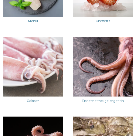
Merlu
Crevette
Calmar
Encornet rouge argentin