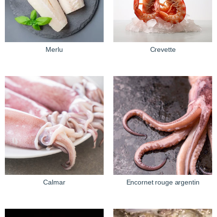
Merlu
Crevette
Calmar
Encornet rouge argentin