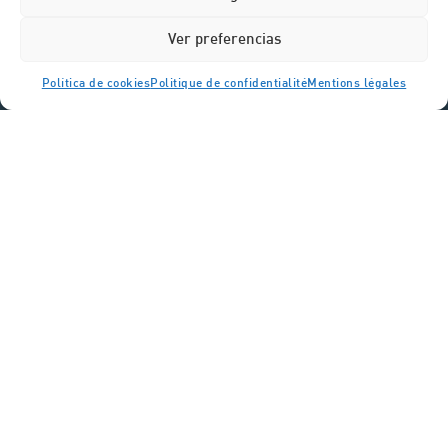
Ver preferencias
Política de cookies
Politique de confidentialité
Mentions légales
Avda. García Barbón 109, 4ª étage
36201 Vigo – Espagne
Tél.:
+34 986 292 550
E-mail:
pescapuerta@pescapuerta.es
PESCAPUERTA