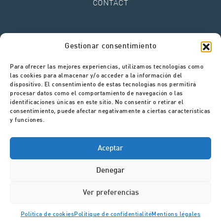
CONTACT
Mentions légales
Gestionar consentimiento
Politique de confidentialité
Politique de cookies
Para ofrecer las mejores experiencias, utilizamos tecnologías como
Canal de signalements
las cookies para almacenar y/o acceder a la información del
dispositivo. El consentimiento de estas tecnologías nos permitirá
procesar datos como el comportamiento de navegación o las
identificaciones únicas en este sitio. No consentir o retirar el
consentimiento, puede afectar negativamente a ciertas características
y funciones.
Aceptar
Denegar
Ver preferencias
Política de cookies
Politique de confidentialité
Mentions légales