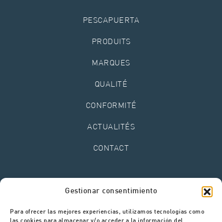
PESCAPUERTA
PRODUITS
MARQUES
QUALITÉ
CONFORMITÉ
ACTUALITÉS
CONTACT
Mentions légales
Gestionar consentimiento
Politique de confidentialité
Politique de cookies
Para ofrecer las mejores experiencias, utilizamos tecnologías como
Canal de signalements
las cookies para almacenar y/o acceder a la información del