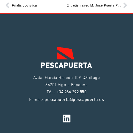
Frialia Logística
Entretien avec M. José Puerta Prado
Avda. García Barbón 109, 4ª étage
36201 Vigo – Espagne
Tél.:
+34 986 292 550
E-mail:
pescapuerta@pescapuerta.es