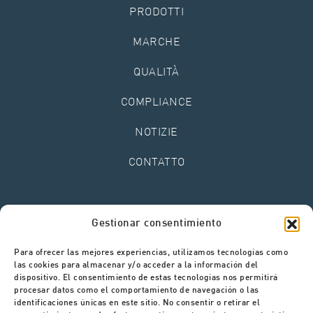
PRODOTTI
MARCHE
QUALITÀ
COMPLIANCE
NOTIZIE
CONTATTO
Avviso legale
Gestionar consentimiento
Informativa sulla privacy
Politica sui cookie
Para ofrecer las mejores experiencias, utilizamos tecnologías como
Canale di segnalazione
las cookies para almacenar y/o acceder a la información del
dispositivo. El consentimiento de estas tecnologías nos permitirá
procesar datos como el comportamiento de navegación o las
identificaciones únicas en este sitio. No consentir o retirar el