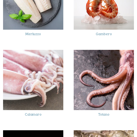
Merluzzo
Gambero
Calamaro
Totano