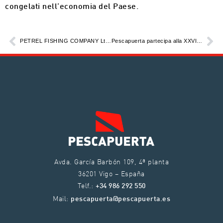
congelati nell’economia del Paese.
PETREL FISHING COMPANY Ltd riceve il nuovo congelatore PRIÓN
Pescapuerta partecipa alla XXVI edizione di Conxemar a Vigo
Avda. García Barbón 109, 4ª planta
36201 Vigo – España
Telf.:
+34 986 292 550
Mail:
pescapuerta@pescapuerta.es